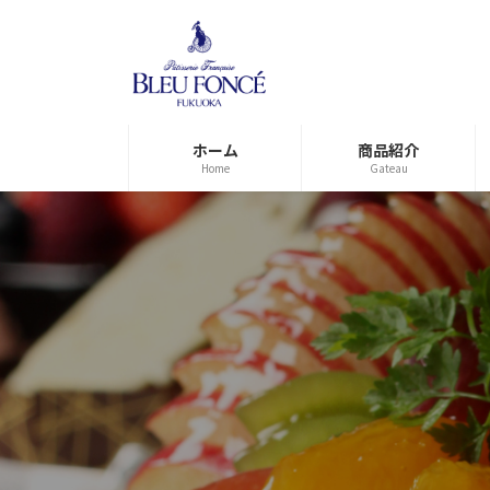
コ
ナ
ン
ビ
テ
ゲ
ン
ー
ツ
シ
へ
ョ
ホーム
商品紹介
ス
ン
Home
Gateau
キ
に
ッ
移
プ
動