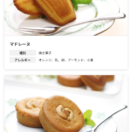
マドレーヌ
種別
焼き菓子
アレルギー
オレンジ
、
乳
、
卵
、
アーモンド
、
小麦