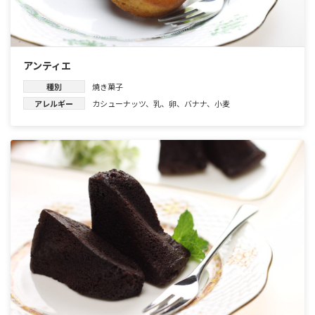
アンティエ
種別
焼き菓子
アレルギー
カシューナッツ
、
乳
、
卵
、
バナナ
、
小麦