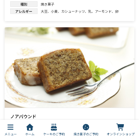
種別
焼き菓子
アレルギー
大豆
、
小麦
、
カシューナッツ
、
乳
、
アーモンド
、
卵
ノアパウンド
種別
焼き菓子
アレルギー
小麦
、
乳
、
りんご
、
クルミ
、
卵
メニュー
ホーム
ケーキのご予約
焼き菓子のご予約
オンラインショップ