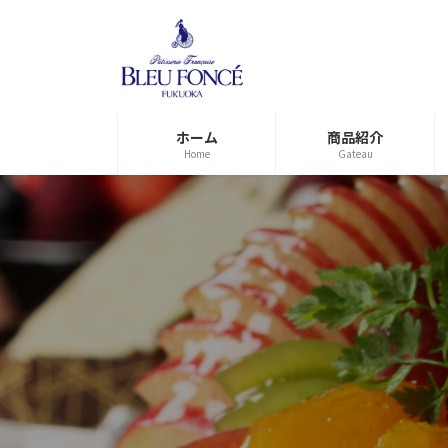
コ
ナ
ン
ビ
テ
ゲ
ン
ー
ツ
シ
へ
ョ
ホーム
商品紹介
ス
ン
Home
Gateau
キ
に
ッ
移
プ
動