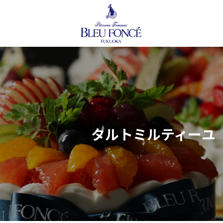
コ
ナ
ン
ビ
テ
ゲ
ン
ー
ツ
シ
へ
ョ
ス
ン
キ
に
ッ
移
プ
動
タルトミルティーユ