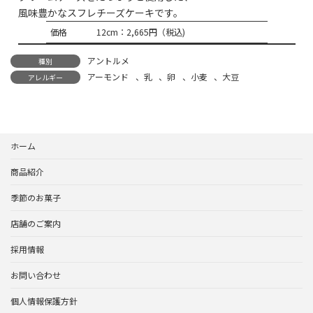
風味豊かなスフレチーズケーキです。
価格
12cm：2,665円（税込)
アントルメ
種別
アーモンド
、
乳
、
卵
、
小麦
、
大豆
アレルギー
ホーム
商品紹介
季節のお菓子
店舗のご案内
採用情報
お問い合わせ
個人情報保護方針