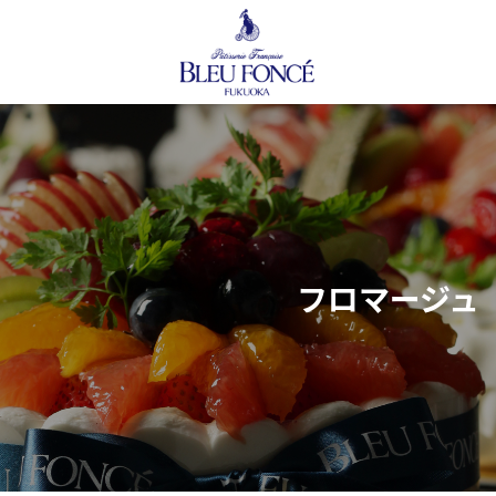
コ
ナ
ン
ビ
テ
ゲ
ン
ー
ツ
シ
へ
ョ
ス
ン
キ
に
ッ
移
プ
動
フロマージュ